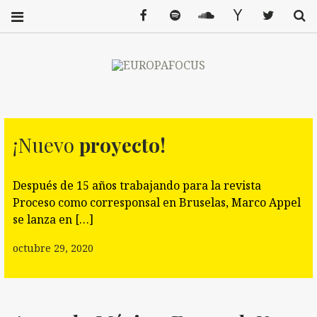
Facebook
Spotify
SoundCloud
Mail
Twitter
S
EUR
POLÍTIC
A Y MÁS
OPA
DESDE
LA
¡Nuevo
proyecto!
UNIÓN
FOC
EUROPE
A
Después de 15 años trabajando para la revista
US
Proceso como corresponsal en Bruselas, Marco Appel
se lanza en […]
octubre 29, 2020